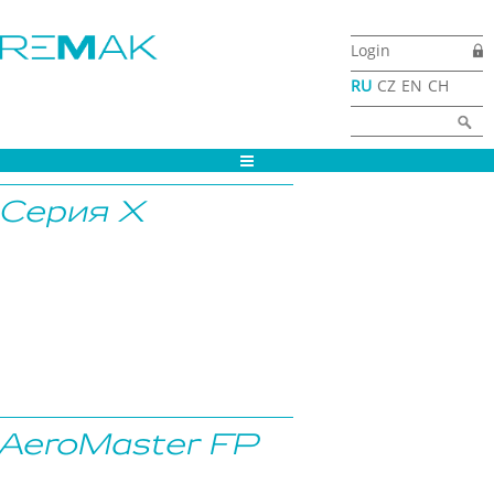
Перейти к основному содержанию
Login
RU
CZ
EN
CH
Форма поиска
Найти
Серия X
AeroMaster FP