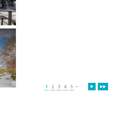
…
1
2
3
4
5