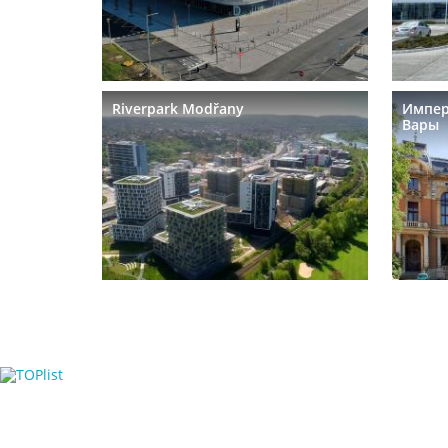
Riverpark Modřany
Импер
Вары