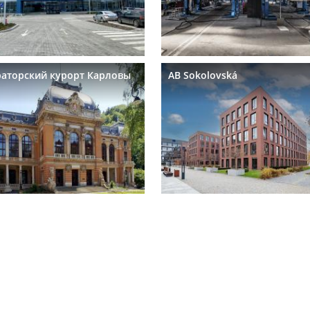
аторский курорт Карловы
AB Sokolovská