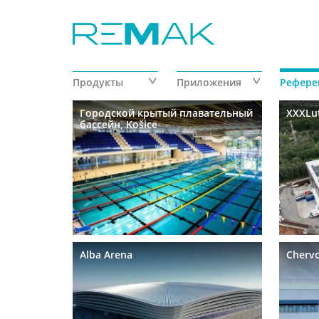
Перейти к основному содержанию
Продукты
Приложения
Рефере
Страницы
Городской крытый плавательный
XXXLut
бассейн, Košice
Alba Arena
Cherv