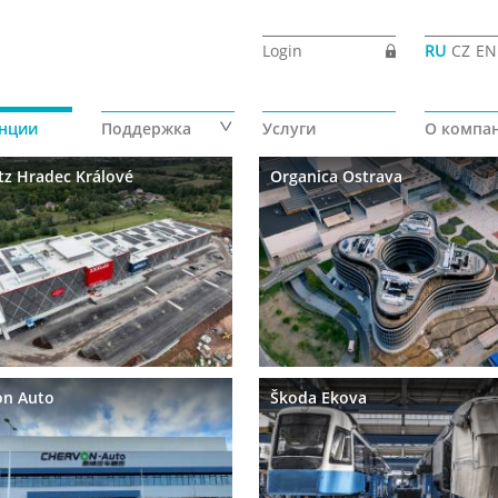
Login
RU
CZ
EN
нции
Поддержка
Услуги
О компа
z Hradec Králové
Organica Ostrava
on Auto
Škoda Ekova