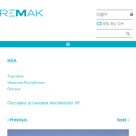
Перейти до основного матеріалу
Login
CZ
EN
RU
CH
Пошукова форма
Найти
IKEA
Торговля
Чешская Республика
Ostrava
Поставка установок AeroMaster XP.
‹ Previous
Next ›