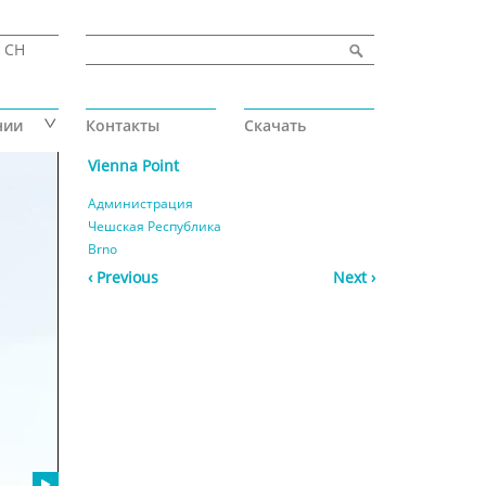
Пошукова форма
Найти
CH
нии
Контакты
Скачать
Vienna Point
Администрация
Чешская Республика
Brno
‹ Previous
Next ›