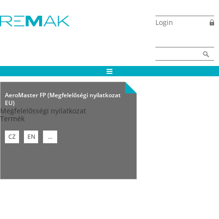
Ugrás a tartalomra
Login
Keresés űrlap
Keresés
AeroMaster FP (Megfelelőségi nyilatkozat
EU)
Megfelelősségi nyilatkozat
Termék
CZ
EN
...