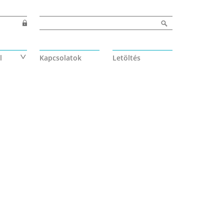
Keresés űrlap
Keresés
l
Kapcsolatok
Letöltés