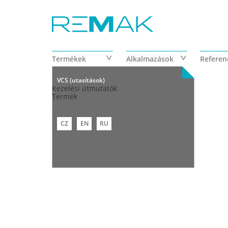
Ugrás a tartalomra
Termékek
Alkalmazások
Referen
VCS (utasítások)
Kezelési útmutatók
Termék
CZ
EN
RU