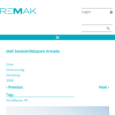
Ugrás a tartalomra
Login
Keresés űrlap
Keresés
Mall bevásárlóközpont Armada
Üzlet
Oroszország
Orenburg
2008
‹ Previous
Next ›
Tagy:
AeroMaster XP