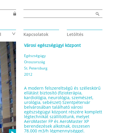
Keresés űrlap
Keresés
l
Kapcsolatok
Letöltés
Városi egészségügyi központ
Egészségügy
Oroszország
St. Petersburg
2012
A modern felszereltségű és széleskörű
ellátást biztosító (fizioterápia,
kardiológia, neurológia, szemészet,
urológia, sebészet) Szentpétervár
belvárosában található városi
egészségügyi központ részére komplett
légtechnikát szállítottunk, melyet
AeroMaster FP és AeroMaster XP
berendezések alkotnak, összesen
78.000 m3/h légmennyiséggel.