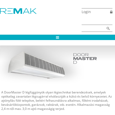
Ugrás a tartalomra
Login
Keresés űrlap
Keresés
A DoorMaster D légfüggönyök olyan légtechnikai berendezések, amelyek
optikailag zavartalan légsugárral elválasztják a külsö és belső környezetet. Az
ajtónyílás fölé telepítve, beltéri felhasználásra alkalmas, főként irodaházak,
bevásárlóközpontok, garázsok, raktárak, stb. esetén. Alkalmazási magasság
2,4 m-től max. 3,0 m ajtó magasságig terjed.