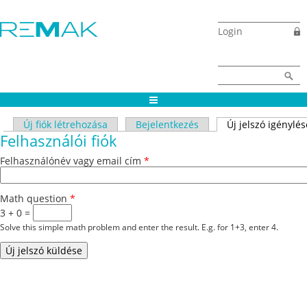
Ugrás a tartalomra
Login
Keresés űrlap
Keresés
Elsődleges fülek
Új fiók létrehozása
Bejelentkezés
Új jelszó igénylés
Felhasználói fiók
Felhasználónév vagy email cím
*
Math question
*
3 + 0 =
Solve this simple math problem and enter the result. E.g. for 1+3, enter 4.