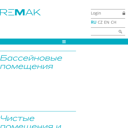
Перейти к основному содержанию
Login
RU
CZ
EN
CH
Форма поиска
Найти
Бассейновые
помещения
Чистые
помещения и