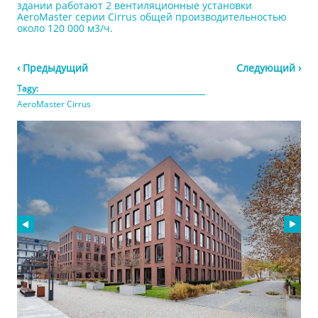
здании работают 2 вентиляционные установки
AeroMaster серии Cirrus общей производительностью
около 120 000 м3/ч.
‹ Предыдущий
Следующий ›
Tagy:
AeroMaster Cirrus