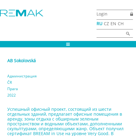
Перейти к основному содержанию
Login
RU
CZ
EN
CH
Форма поиска
Найти
AB Sokolovská
Администрация
ČR
Прага
2022
Успешный офисный проект, состоящий из шести
отдельных зданий, предлагает офисные помещения в
аренду, зоны отдыха с обширным зеленым
пространством и водными объектами, дополненными
скульптурами, определяющими жанр. Объект получил
сертификат BREEAM in Use на уровне Very Good. В