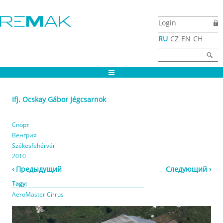
Перейти к основному содержанию
Login
RU
CZ
EN
CH
Форма поиска
Найти
Ifj. Ocskay Gábor Jégcsarnok
Спорт
Венгрия
Székesfehérvár
2010
‹ Предыдущий
Следующий ›
Tagy:
AeroMaster Cirrus