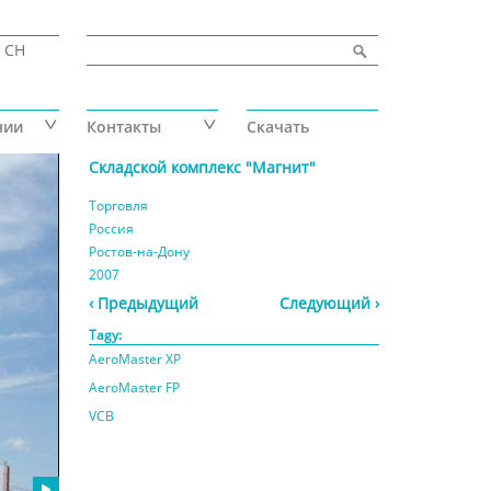
Форма поиска
Найти
CH
нии
Контакты
Скачать
Складской комплекс "Магнит"
Торговля
Россия
Ростов-на-Дону
2007
‹ Предыдущий
Следующий ›
Tagy:
AeroMaster XP
AeroMaster FP
VCB