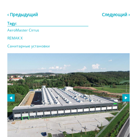
‹ Предыдущий
Следующий ›
Tagy:
AeroMaster Cirrus
REMAK X
Санитарные установки