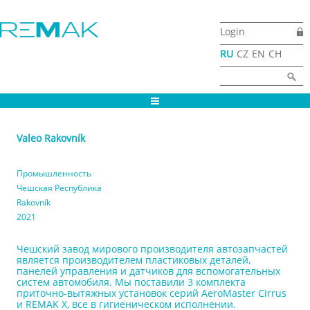
Перейти к основному содержанию
Login
RU
CZ
EN
CH
Форма поиска
Найти
Valeo Rakovník
Промышленность
Чешская Республика
Rakovník
2021
Чешский завод мирового производителя автозапчастей
является производителем пластиковых деталей,
панелей управления и датчиков для вспомогательных
систем автомобиля. Мы поставили 3 комплекта
приточно-вытяжных установок серий AeroMaster Cirrus
и REMAK X, все в гигиеническом исполнении.