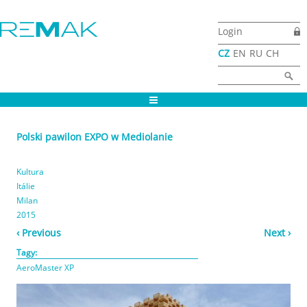
Przejdź do treści
Login
CZ
EN
RU
CH
Formularz
Szukaj
wyszukiwania
Polski pawilon EXPO w Mediolanie
Kultura
Itálie
Milan
2015
‹ Previous
Next ›
Tagy:
AeroMaster XP