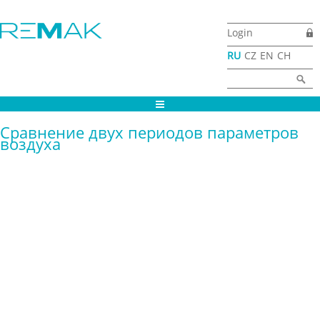
Перейти к основному содержанию
Login
RU
CZ
EN
CH
Форма поиска
Найти
Сравнение двух периодов параметров
воздуха