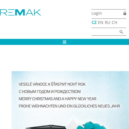
Přejít k hlavnímu obsahu
Login
CZ
EN
RU
CH
Vyhledávání
Hledat