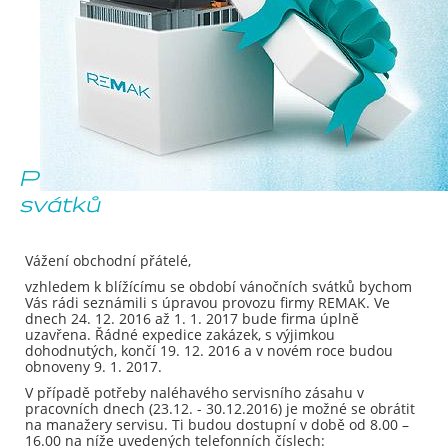
Provoz v období vánočních
svátků
Vážení obchodní přátelé,
vzhledem k blížícímu se období vánočních svátků bychom
Vás rádi seznámili s úpravou provozu firmy REMAK. Ve
dnech 24. 12. 2016 až 1. 1. 2017 bude firma úplně
uzavřena. Řádné expedice zakázek, s výjimkou
dohodnutých, končí 19. 12. 2016 a v novém roce budou
obnoveny 9. 1. 2017.
V případě potřeby naléhavého servisního zásahu v
pracovních dnech (23.12. - 30.12.2016) je možné se obrátit
na manažery servisu. Ti budou dostupní v době od 8.00 –
16.00 na níže uvedených telefonních číslech: