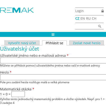
Přejít k hlavnímu obsahu
Login
CZ
EN
RU
CH
Vyhledávání
Hledat
Hlavní záložky
Vytvořit nový účet
Přihlásit se
(aktivní záložka)
Zaslat nové heslo
Uživatelský účet
Uživatelské jméno nebo e-mailová adresa
*
Můžete se přihlásit pomocí uživatelského jména nebo vaší e-mailové adresy
Heslo
*
Pole pro zadání hesla rozlišuje malá a velká písmena
Matematická otázka
*
1 + 0 =
Vyřešte tento jednoduchý matematický problém a vložte výsledek. Např. pro 1 +
3 zadejte 4