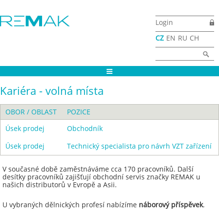
Přejít k hlavnímu obsahu
Login
CZ
EN
RU
CH
Vyhledávání
Hledat
Kariéra - volná místa
OBOR / OBLAST
POZICE
Úsek prodej
Obchodník
Úsek prodej
Technický specialista pro návrh VZT zařízení
V současné době zaměstnáváme cca 170 pracovníků. Další
desítky pracovníků zajišťují obchodní servis značky REMAK u
našich distributorů v Evropě a Asii.
U vybraných dělnických profesí nabízíme
náborový příspěvek
.