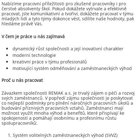
Nabízíme pracovní příležitosti pro zkušené pracovníky i pro
čerstvé absolventy škol. Pokud dokážete vytrvale a efektivně
pracovat, jste komunikativní a tvořiví, dokážete pracovat v týmu
mladých lidí a tyto týmy dokonce vést, sdílíte naše hodnoty, pak
hledáme právě Vás.
V čem je práce u nás zajímavá
dynamický růst společnosti a její inovativní charakter
moderní technologie
kreativní práce v týmu profesionálů
motivující systém odměňování a zaměstnaneckých výhod
Proč u nás pracovat
Závazkem společnosti REMAK a.s. je trvalý zájem o péči a rozvoj
svých zaměstnanců. V popředí zájmu společnosti je poskytovat
co nejlepší podmínky pro plnění náročných pracovních úkolů a
budování příznivých pracovních vztahů. Zaměstnanci mají
možnost využít mnoha výhod a benefitů, které přispívají ke
spokojenosti a pomáhají osobnímu a profesnímu růstu
spolupracovníků:
Systém volitelných zaměstnaneckých výhod (SVVZ)