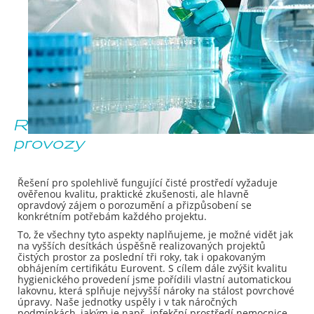
REMAK má řešení pro čisté
provozy
Řešení pro spolehlivě fungující čisté prostředí vyžaduje
ověřenou kvalitu, praktické zkušenosti, ale hlavně
opravdový zájem o porozumění a přizpůsobení se
konkrétním potřebám každého projektu.
To, že všechny tyto aspekty naplňujeme, je možné vidět jak
na vyšších desítkách úspěšně realizovaných projektů
čistých prostor za poslední tři roky, tak i opakovaným
obhájením certifikátu Eurovent. S cílem dále zvýšit kvalitu
hygienického provedení jsme pořídili vlastní automatickou
lakovnu, která splňuje nejvyšší nároky na stálost povrchové
úpravy. Naše jednotky uspěly i v tak náročných
podmínkách, jakým je např. infekční prostředí nemocnice