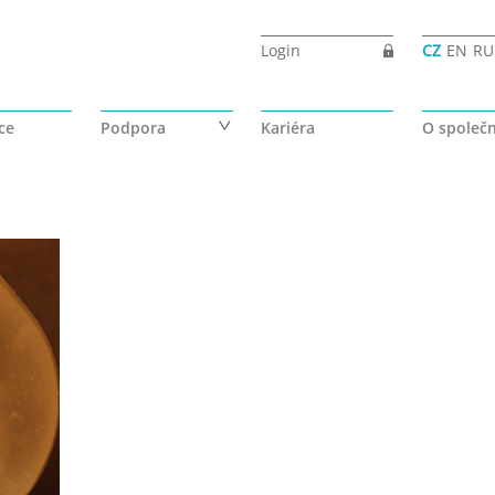
Login
CZ
EN
RU
ce
Podpora
Kariéra
O společn