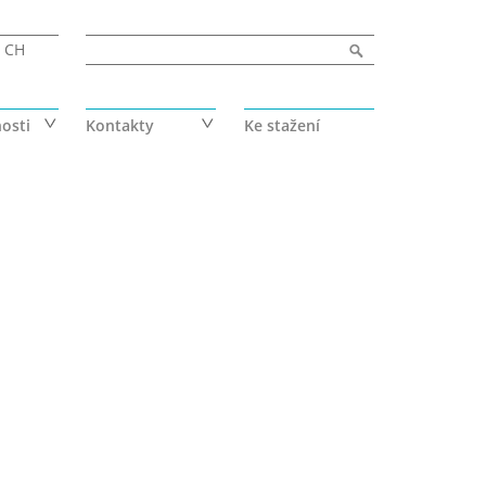
Vyhledávání
Hledat
CH
osti
Kontakty
Ke stažení