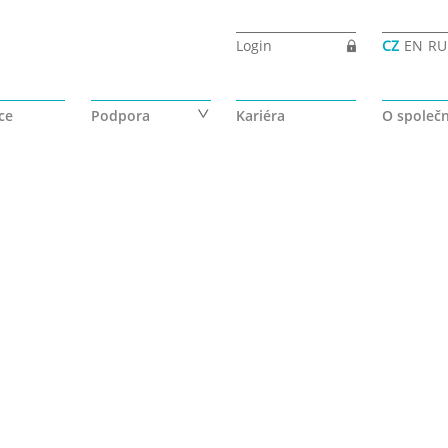
Login
CZ
EN
RU
ce
Podpora
Kariéra
O společn