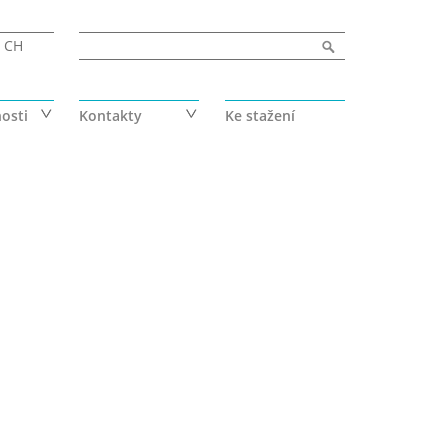
Vyhledávání
Hledat
CH
osti
Kontakty
Ke stažení