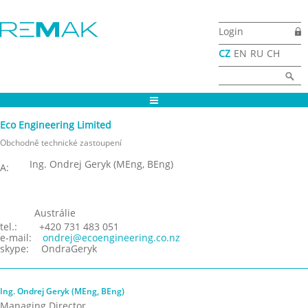
Přejít k hlavnímu obsahu
Login
CZ
EN
RU
CH
Vyhledávání
Hledat
Eco Engineering Limited
Obchodně technické zastoupení
Ing. Ondrej Geryk (MEng, BEng)
A:
Austrálie
tel.:
+420 731 483 051
e-mail:
ondrej@ecoengineering.co.nz
skype:
OndraGeryk
Ing. Ondrej Geryk (MEng, BEng)
Managing Director