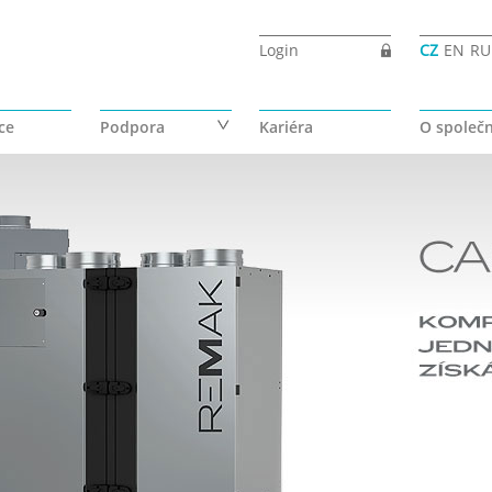
Login
CZ
EN
RU
ce
Podpora
Kariéra
O společn