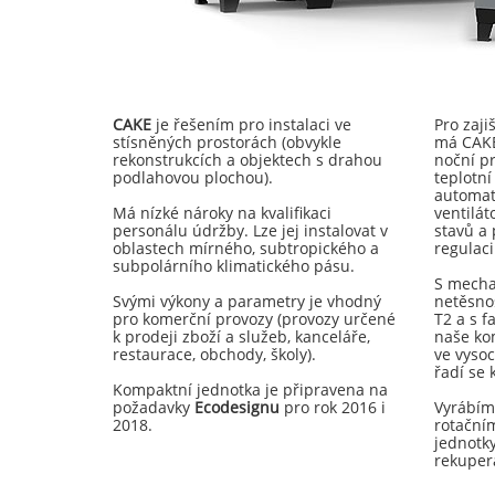
CAKE
je řešením pro instalaci ve
Pro zaji
stísněných prostorách (obvykle
má CAKE
rekonstrukcích a objektech s drahou
noční pr
podlahovou plochou).
teplotní
automati
Má nízké nároky na kvalifikaci
ventilát
personálu údržby. Lze jej instalovat v
stavů a
oblastech mírného, subtropického a
regulac
subpolárního klimatického pásu.
S mecha
Svými výkony a parametry je vhodný
netěsnos
pro komerční provozy (provozy určené
T2 a s 
k prodeji zboží a služeb, kanceláře,
naše ko
restaurace, obchody, školy).
ve vyso
řadí se
Kompaktní jednotka je připravena na
požadavky
Ecodesignu
pro rok 2016 i
Vyrábím
2018.
rotační
jednotk
rekuper