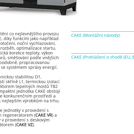
štění co nejlevnějšího provozu
CAKE (Montážní návody)
, díky funkcím jako například
otočení, noční vychlazování,
 rozběh, optimalizace startu,
cká korekce teploty, výkon
CAKE (Prohlášení o shodě (EU, E
orů, směšování podle vnějších
 podobně, propracovanou
i se systémem správy energií.
nickou stabilitou D1,
tí skříně L1, termickou izolací
faktorem tepelných mostů TB2
mpaktní jednotka CAKE obstojí
ce konkurenčním prostředí a
 k nejlepším výrobkům na trhu.
e jednotky v provedení s
m regenerátorem (
CAKE VR
) a
y v provedení s deskovým
átorem (
CAKE VZ
).