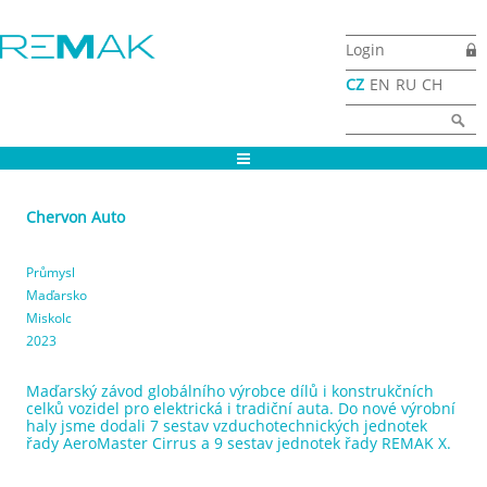
Přejít k hlavnímu obsahu
Login
CZ
EN
RU
CH
Vyhledávání
Hledat
Chervon Auto
Průmysl
Maďarsko
Miskolc
2023
Maďarský závod globálního výrobce dílů i konstrukčních
celků vozidel pro elektrická i tradiční auta. Do nové výrobní
haly jsme dodali 7 sestav vzduchotechnických jednotek
řady AeroMaster Cirrus a 9 sestav jednotek řady REMAK X.