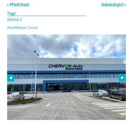
‹ Předchozí
Následující ›
Tagy:
REMAK X
AeroMaster Cirrus