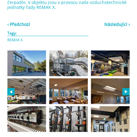
čerpadlo. V objektu jsou v provozu naše vzduchotechnické
jednotky řady REMAK X.
‹ Předchozí
Následující ›
Tagy:
REMAK X