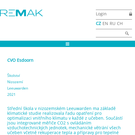
Přejít k hlavnímu obsahu
Login
CZ
EN
RU
CH
Vyhledávání
Hledat
CVO Esdoorn
Školství
Nizozemí
Leeuwarden
2021
Střední škola v nizozemském Leeuwarden ma základě
klimatické studie realizovala řadu opatření pro
optimalizaci vnitřního klimatu v každé z učeben. Součástí
jsou integrované měřiče CO2 s ovládáním
vzduchotechnických jednotek, mechanické větrání všech
učeben včetně rekuperace tepla a přípravy pro tepelné