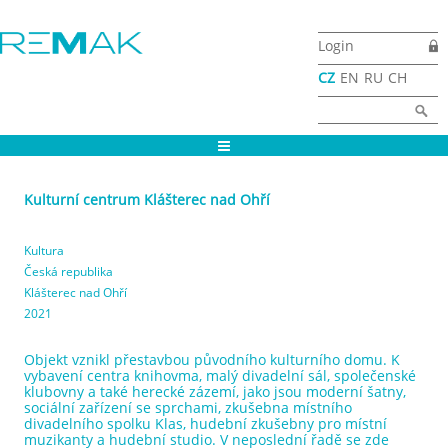
Přejít k hlavnímu obsahu
Login
CZ
EN
RU
CH
Vyhledávání
Hledat
Kulturní centrum Klášterec nad Ohří
Kultura
Česká republika
Klášterec nad Ohří
2021
Objekt vznikl přestavbou původního kulturního domu. K
vybavení centra knihovma, malý divadelní sál, společenské
klubovny a také herecké zázemí, jako jsou moderní šatny,
sociální zařízení se sprchami, zkušebna místního
divadelního spolku Klas, hudební zkušebny pro místní
muzikanty a hudební studio. V neposlední řadě se zde