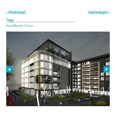
‹ Předchozí
Následující ›
Tagy:
AeroMaster Cirrus