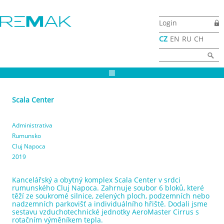
Přejít k hlavnímu obsahu
Login
CZ
EN
RU
CH
Vyhledávání
Hledat
Scala Center
Administrativa
Rumunsko
Cluj Napoca
2019
Kancelářský a obytný komplex Scala Center v srdci
rumunského Cluj Napoca. Zahrnuje soubor 6 bloků, které
těží ze soukromé silnice, zelených ploch, podzemních nebo
nadzemních parkovišť a individuálního hřiště. Dodali jsme
sestavu vzduchotechnické jednotky AeroMaster Cirrus s
rotačním výměníkem tepla.