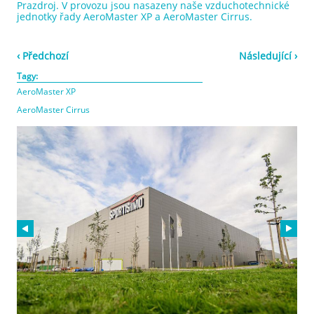
Prazdroj. V provozu jsou nasazeny naše vzduchotechnické
jednotky řady AeroMaster XP a AeroMaster Cirrus.
‹ Předchozí
Následující ›
Tagy:
AeroMaster XP
AeroMaster Cirrus