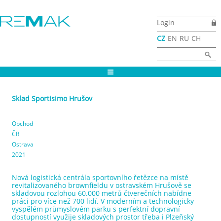
Přejít k hlavnímu obsahu
Login
CZ
EN
RU
CH
Vyhledávání
Hledat
Sklad Sportisimo Hrušov
Obchod
ČR
Ostrava
2021
Nová logistická centrála sportovního řetězce na místě
revitalizovaného brownfieldu v ostravském Hrušově se
skladovou rozlohou 60.000 metrů čtverečních nabídne
práci pro více než 700 lidí. V moderním a technologicky
vyspělém průmyslovém parku s perfektní dopravní
dostupností využije skladových prostor třeba i Plzeňský