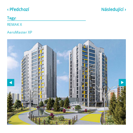
‹ Předchozí
Následující ›
Tagy:
REMAK X
AeroMaster XP