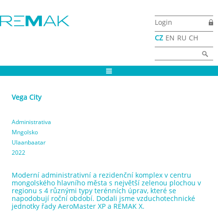
Přejít k hlavnímu obsahu
Login
CZ
EN
RU
CH
Vyhledávání
Hledat
Vega City
Administrativa
Mngolsko
Ulaanbaatar
2022
Moderní administrativní a rezidenční komplex v centru
mongolského hlavního města s největší zelenou plochou v
regionu s 4 různými typy terénních úprav, které se
napodobují roční období. Dodali jsme vzduchotechnické
jednotky řady AeroMaster XP a REMAK X.