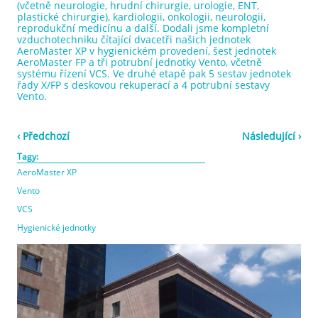
(včetně neurologie, hrudní chirurgie, urologie, ENT,
plastické chirurgie), kardiologii, onkologii, neurologii,
reprodukční medicínu a další. Dodali jsme kompletní
vzduchotechniku čítající dvacetři našich jednotek
AeroMaster XP v hygienickém provedení, šest jednotek
AeroMaster FP a tři potrubní jednotky Vento, včetně
systému řízení VCS. Ve druhé etapě pak 5 sestav jednotek
řady X/FP s deskovou rekuperací a 4 potrubní sestavy
Vento.
‹ Předchozí
Následující ›
Tagy:
AeroMaster XP
Vento
VCS
Hygienické jednotky