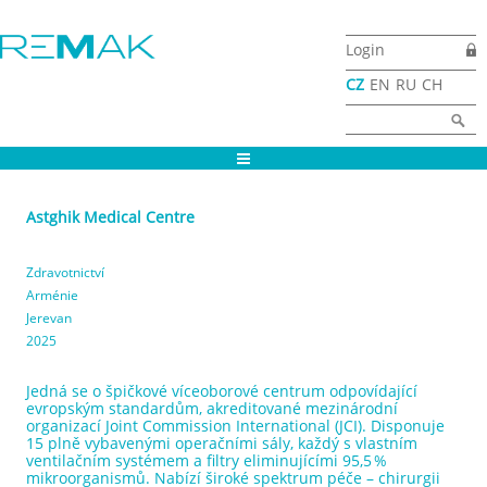
Přejít k hlavnímu obsahu
Login
CZ
EN
RU
CH
Vyhledávání
Hledat
Astghik Medical Centre
Zdravotnictví
Arménie
Jerevan
2025
Jedná se o špičkové víceoborové centrum odpovídající
evropským standardům, akreditované mezinárodní
organizací Joint Commission International (JCI). Disponuje
15 plně vybavenými operačními sály, každý s vlastním
ventilačním systémem a filtry eliminujícími 95,5 %
mikroorganismů. Nabízí široké spektrum péče – chirurgii