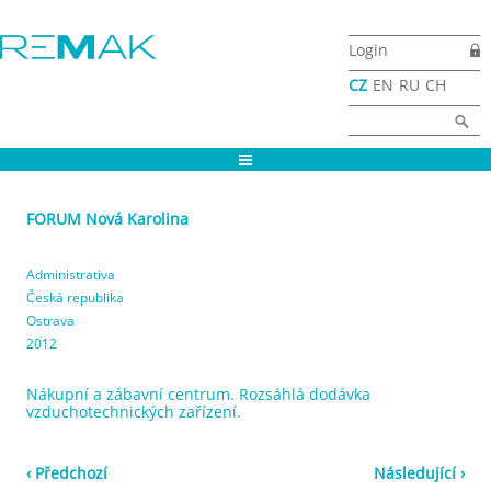
Přejít k hlavnímu obsahu
Login
CZ
EN
RU
CH
Vyhledávání
Hledat
FORUM Nová Karolina
Administrativa
Česká republika
Ostrava
2012
Nákupní a zábavní centrum. Rozsáhlá dodávka
vzduchotechnických zařízení.
‹ Předchozí
Následující ›