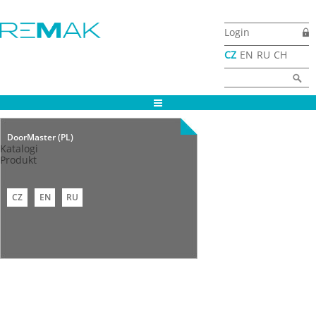
Przejdź do treści
Login
CZ
EN
RU
CH
Formularz
Szukaj
wyszukiwania
DoorMaster (PL)
Katalogi
Produkt
CZ
EN
RU