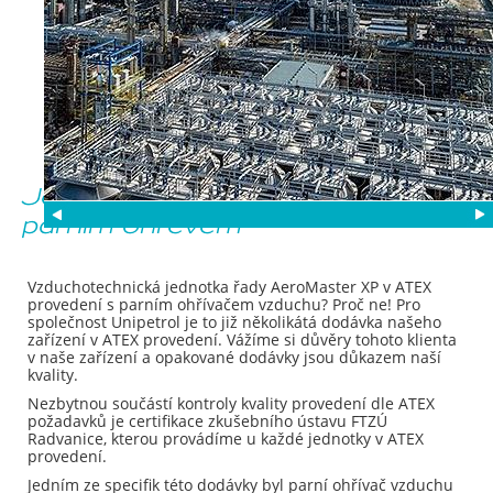
Jednotka v ATEX provedení s
parním ohřevem
Vzduchotechnická jednotka řady AeroMaster XP v ATEX
provedení s parním ohřívačem vzduchu? Proč ne! Pro
společnost Unipetrol je to již několikátá dodávka našeho
zařízení v ATEX provedení. Vážíme si důvěry tohoto klienta
v naše zařízení a opakované dodávky jsou důkazem naší
kvality.
Nezbytnou součástí kontroly kvality provedení dle ATEX
požadavků je certifikace zkušebního ústavu FTZÚ
Radvanice, kterou provádíme u každé jednotky v ATEX
provedení.
Jedním ze specifik této dodávky byl parní ohřívač vzduchu