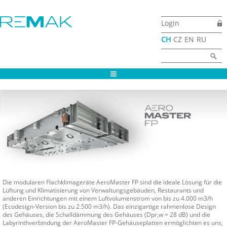
Skip to main content
Login
CH
CZ
EN
RU
Search form
Search
Die modularen Flachklimageräte AeroMaster FP sind die ideale Lösung für die
Lüftung und Klimatisierung von Verwaltungsgebäuden, Restaurants und
anderen Einrichtungen mit einem Luftvolumenstrom von bis zu 4.000 m3/h
(Ecodesign-Version bis zu 2.500 m3/h). Das einzigartige rahmenlose Design
des Gehäuses, die Schalldämmung des Gehäuses (Dpr,w = 28 dB) und die
Labyrinthverbindung der AeroMaster FP-Gehäuseplatten ermöglichten es uns,