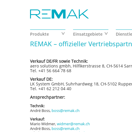
Skip to main content
Produkte
Einsatzgebiete
Dienstl
REMAK – offizieller Vertriebspart
Verkauf DE/FR sowie Technik:
aero solutions gmbh, Hilfikerstrasse 8, CH-5614 Sar
Tel. +41 56 664 78 68
Verkauf DE:
LK System GmbH, Suhrhardweg 18, CH-5102 Ruppers
Tel. +41 62 212 04 40
Ansprechpartner:
Technik:
André Boss,
boss@remak.ch
Verkauf:
Mario Widmer,
widmer@remak.ch
André Boss,
boss@remak.ch