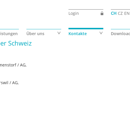
Login
CH
CZ
EN
eistungen
Über uns
Kontakte
Downloa
ner Schweiz
menstorf / AG,
wil / AG,