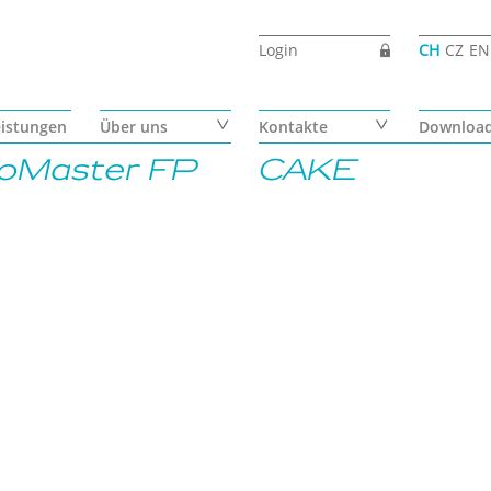
Login
CH
CZ
EN
eistungen
Über uns
Kontakte
Downloa
oMaster FP
CAKE