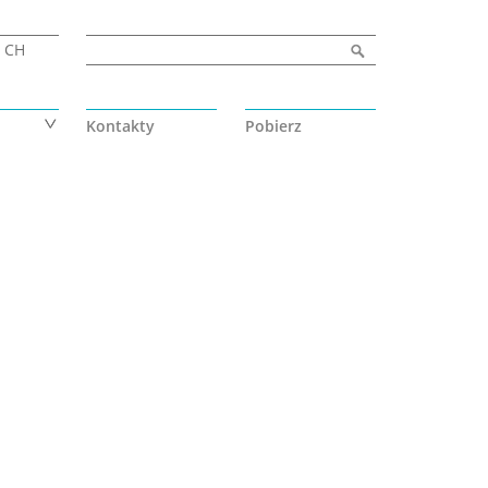
Formularz wyszukiwania
Szukaj
CH
Kontakty
Pobierz