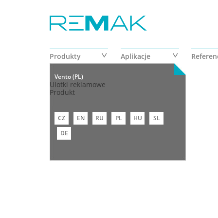
Przejdź do treści
Produkty
Aplikacje
Referen
Vento (PL)
Ulotki reklamowe
Produkt
CZ
EN
RU
PL
HU
SL
DE